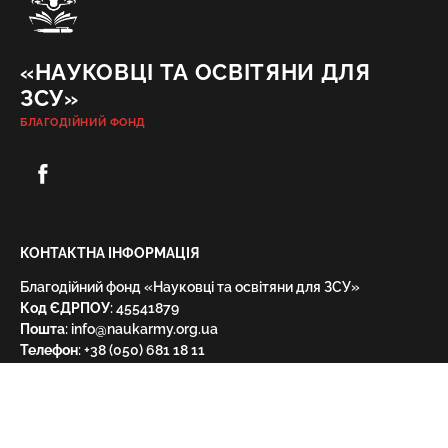
«НАУКОВЦІ ТА ОСВІТЯНИ ДЛЯ
ЗСУ»
БЛАГОДІЙНИЙ ФОНД
КОНТАКТНА ІНФОРМАЦІЯ
Благодійний фонд «Науковці та освітяни для ЗСУ»
Код ЄДРПОУ
: 45541879
Пошта
: info@naukarmy.org.ua
Телефон
:
+38 (050) 681 18 11
ПОЛІТИКА БЕЗПЕКИ
Здійснюючи пожертву, користувач укладає договір